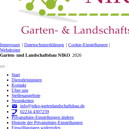
Impressum
|
Datenschutzerklärung
|
Cookie-Einstellungen
|
Webdesign
Garten- und Landschaftsbau NIKO
2026
Start
Dienstleistungen
Kontakt
Über uns
Stellenangebote
Neuigkeiten
info@niko-gartenlandschaftsbau.de
02234 4307259
Privatsphäre-Einstellungen ändern
Historie der Privatsphäre-Einstellungen
Einwilligungen widerrufen